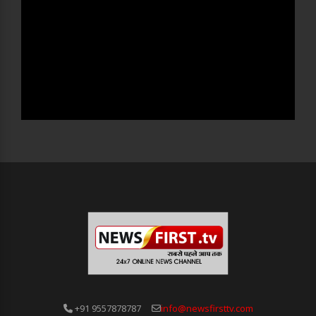
+91 9557878787
info@newsfirsttv.com