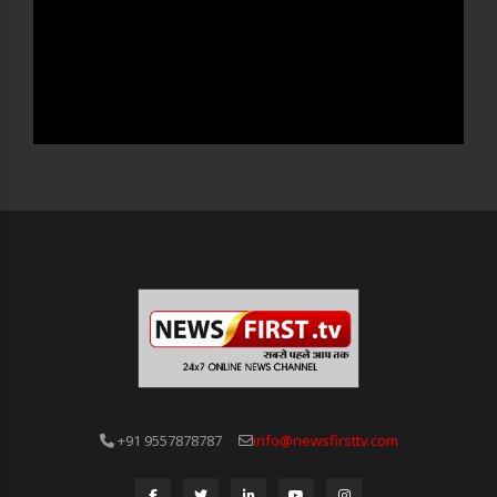
+91 9557878787
info@newsfirsttv.com