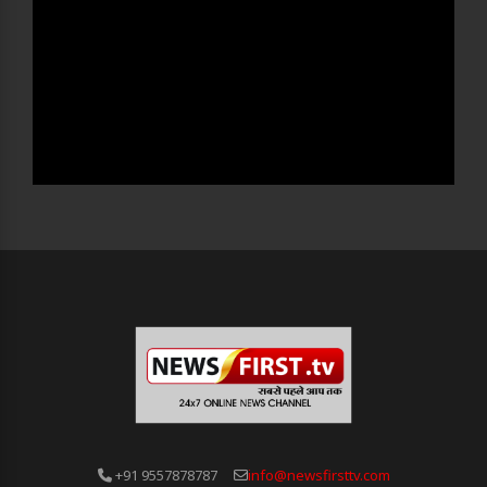
+91 9557878787
info@newsfirsttv.com