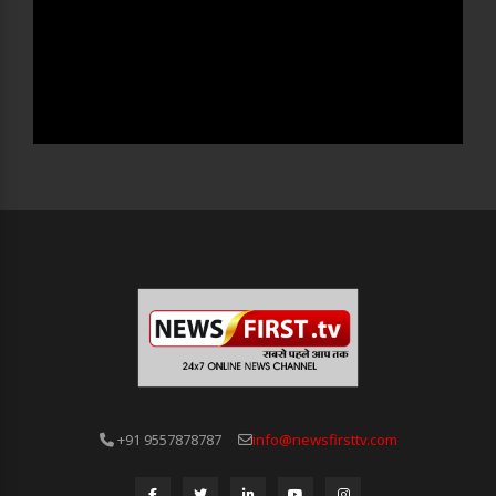
+91 9557878787
info@newsfirsttv.com